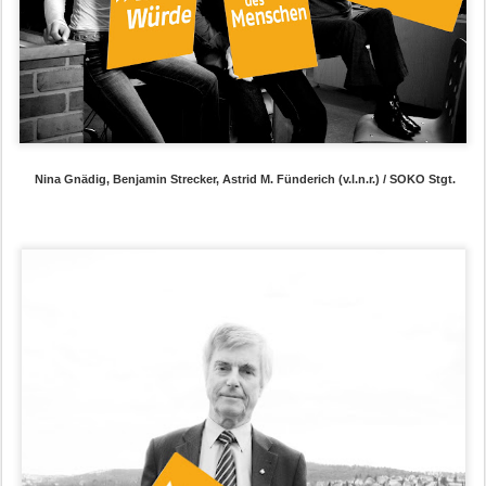
Nina Gnädig, Benjamin Strecker, Astrid M. Fünderich (v.l.n.r.) / SOKO Stgt.