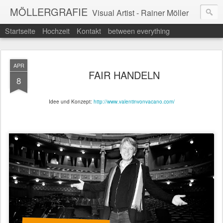
MÖLLERGRAFIE
Visual Artist - Rainer Möller
Startseite
Hochzeit
Kontakt
between everything
APR
FAIR HANDELN
8
Idee und Konzept:
http://www.valentinvonvacano.com/