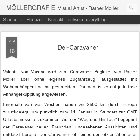
MÖLLERGRAFIE
Visual Artist - Rainer Möller
Startseite
Hochzeit
Kontakt
between everything
SEP
Der-Caravaner
16
Valentin von Vacano wird zum Caravaner. Begleitet von Rainer
Möller aber ohne eigenes Zugfahrzeug, ausgestattet mit
Wohnanhänger und mit gestrecktem Daumen, ist er auf jede freie
Anhängerkupplung angewiesen.
Innerhalb von vier Wochen haben wir 2500 km durch Europa
zurückgelegt, um pünktlich zum 14. Januar in Stuttgart zur CMT
Urlaubsmesse anzukommen.
Auf der “Weg und Hin Tour” begegnet
der Caravaner neuen Freunden, ungesehenen Aussichten und
entdeckt Europa.
Der Caravaner lebt eines der letzten Abenteuer